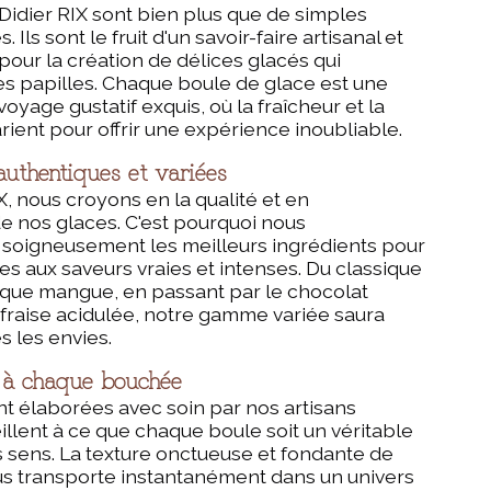
Didier RIX sont bien plus que de simples
 Ils sont le fruit d'un savoir-faire artisanal et
pour la création de délices glacés qui
es papilles. Chaque boule de glace est une
 voyage gustatif exquis, où la fraîcheur et la
ient pour offrir une expérience inoubliable.
uthentiques et variées
X, nous croyons en la qualité et en
 de nos glaces. C'est pourquoi nous
 soigneusement les meilleurs ingrédients pour
es aux saveurs vraies et intenses. Du classique
otique mangue, en passant par le chocolat
 fraise acidulée, notre gamme variée saura
es les envies.
 à chaque bouchée
t élaborées avec soin par nos artisans
eillent à ce que chaque boule soit un véritable
s sens. La texture onctueuse et fondante de
us transporte instantanément dans un univers