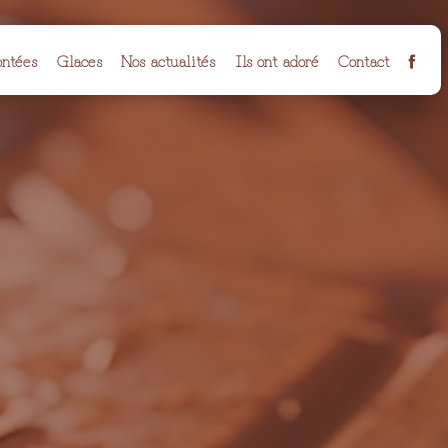
ntées
Glaces
Nos actualités
Ils ont adoré
Contact