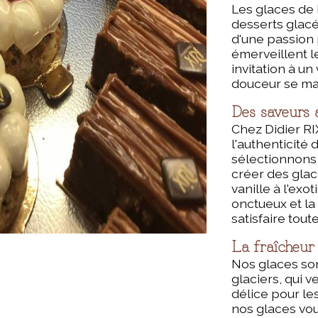
Les glaces de 
desserts glacés.
d'une passion 
émerveillent l
invitation à un
douceur se mar
Des saveurs a
Chez Didier RI
l'authenticité
sélectionnons
créer des glac
vanille à l'ex
onctueux et la
satisfaire tout
La fraîcheur
Nos glaces son
glaciers, qui v
délice pour le
nos glaces vo