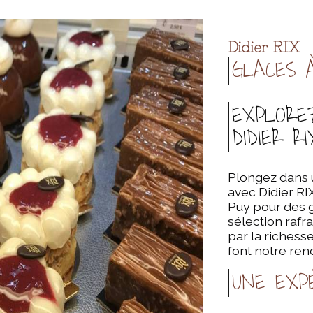
Didier RIX
GLACES 
EXPLORE
DIDIER RI
Plongez dans 
avec Didier RI
Puy pour des g
sélection rafr
par la richesse
font notre re
UNE EXPÉ