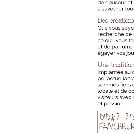
de douceur et 
à savourer tou
Des créations
Que vous soyez
recherche de n
ce qu'il vous f
et de parfums 
égayer vos jour
Une tradition
Implantée au 
perpétue la tr
sommes fiers d
locale et de c
visiteurs avec
et passion.
DIDIER R
FRAÎCHEU